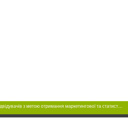
Цей сайт використовує «cookies». Також веб-сайт використовує інтернет-сервіс для збору технічних даних стосовно відвідувачів з метою отримання маркетингової та статистичної інформації. Умови обробки даних відвідувачів сайту див.