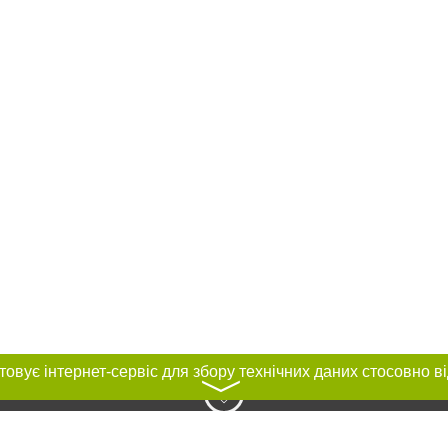
〉
нас :