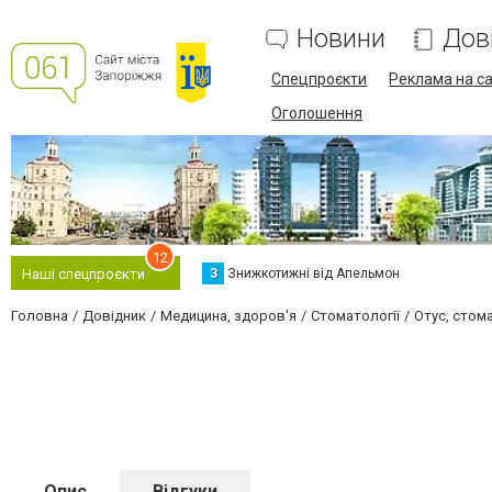
Новини
Дов
Спецпроєкти
Реклама на са
Оголошення
12
З
Знижкотижні від Апельмон
Наші спецпроєкти
Головна
Довідник
Медицина, здоров'я
Стоматології
Отус, стом
Опис
Відгуки