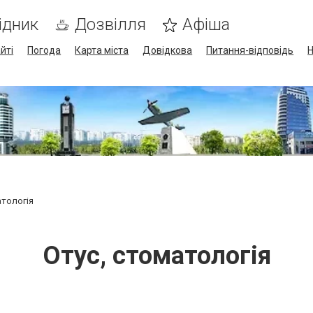
ідник
Дозвілля
Афіша
йті
Погода
Карта міста
Довідкова
Питання-відповідь
Н
атологія
Отус, стоматологія