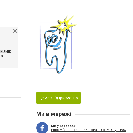
ніями;
та
Це моє підприємство
Ми в мережі
Ми у Facebook
https://facebook.com/Стоматология-Отус-1962358183994495/