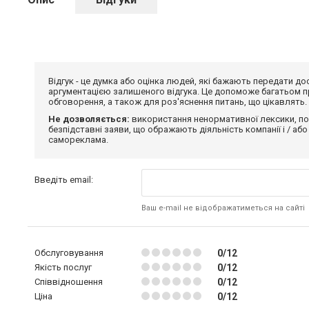
Відгук - це думка або оцінка людей, які бажають передати 
аргументацією залишеного відгука. Це допоможе багатьом пр
обговорення, а також для роз'яснення питань, що цікавлять.
Не дозволяється:
використання ненормативної лексики, по
безпідставні заяви, що ображають діяльність компанії і / або
самореклама.
Введіть email:
Ваш e-mail не відображатиметься на сайті
Обслуговування
0/12
Якість послуг
0/12
Співвідношення
0/12
Ціна
0/12